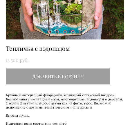
Тепличка с водопадом
13 500 pуб.
ДОБАВИТЬ В КОРЗИНУ
Крупный интересный флорариум, отличный статусный подарок.
Композиция с имитацией воды, многоярусным водопадом и деревом.
С одной фигуркой: 13500, с двумя как на фото: 13900. Возможно
исполнение с другими тематическими фигурками
Высота 40 см.
Имитация воды светится в темноте!